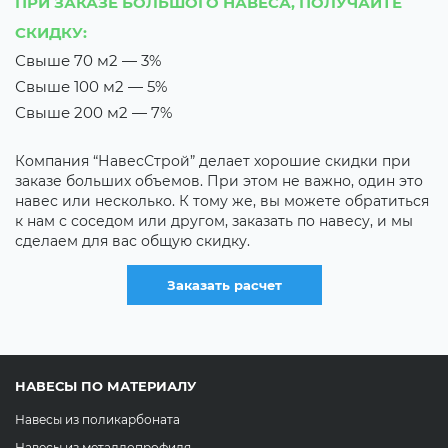
ПРИ ЗАКАЗЕ БОЛЬШОГО НАВЕСА, ПОЛУЧАЙТЕ
П
СКИДКУ:
С
Свыше 70 м2 — 3%
В
Свыше 100 м2 — 5%
Т
Свыше 200 м2 — 7%
Е
н
Компания “НавесСтрой” делает хорошие скидки при
х
заказе больших объемов. При этом не важно, один это
д
навес или несколько. К тому же, вы можете обратиться
с
к нам с соседом или другом, заказать по навесу, и мы
сделаем для вас общую скидку.
Заказать расчет
НАВЕСЫ ПО МАТЕРИАЛУ
Навесы из поликарбоната
Навесы из металлопрофиля